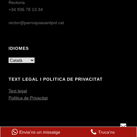
Rectoria
+34 936 78 13 34
rector@parroquiasantpol.cat
IDIOMES
TEXT LEGAL I POLITICA DE PRIVACITAT
Text legal
Política de Privacitat
Propietat d'Agrupació Parroquial de Calella, Sant Cebrià i Sant Pol (2025)
Envia'ns un missatge
Truca'ns
· Tots els drets reservats.